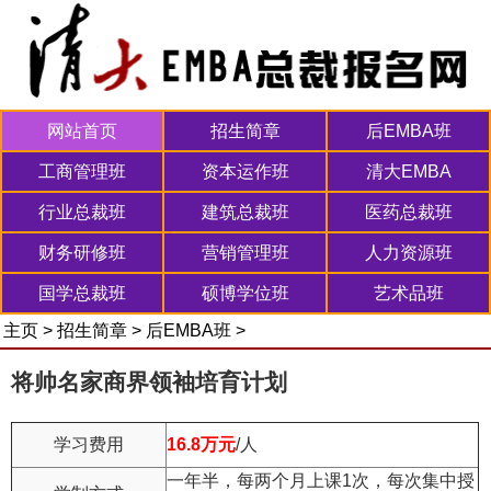
网站首页
招生简章
后EMBA班
工商管理班
资本运作班
清大EMBA
行业总裁班
建筑总裁班
医药总裁班
财务研修班
营销管理班
人力资源班
国学总裁班
硕博学位班
艺术品班
主页
>
招生简章
>
后EMBA班
>
将帅名家商界领袖培育计划
学习费用
16.8万元
/人
一年半，每两个月上课1次，每次集中授